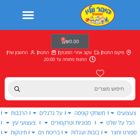
ילוג
תוכן
0
עגלת
₪
0.00
קניות
מיקום החנות
עקוב אחרי הזמנתך
החנות
החשבון שלי
החנות פתוחה עד 20:00
Products
search
צעצועים
משחקי קופסה
על גלגלים
הרכבות
הכל על שלט
מכוניות וטרקטורים
צעצועי עץ
ספורט וחצר
בובות ועגלות
בריכות וים
תינוקות