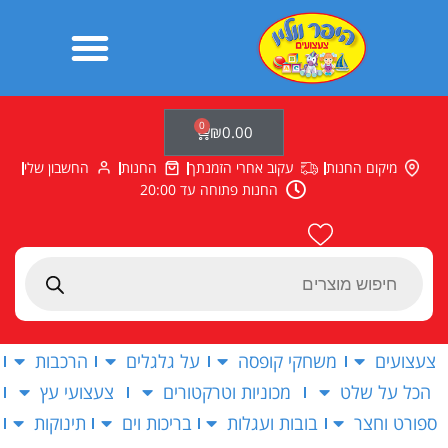
ילוג
תוכן
0
עגלת
₪
0.00
קניות
מיקום החנות
עקוב אחרי הזמנתך
החנות
החשבון שלי
החנות פתוחה עד 20:00
Products
search
צעצועים
משחקי קופסה
על גלגלים
הרכבות
הכל על שלט
מכוניות וטרקטורים
צעצועי עץ
ספורט וחצר
בובות ועגלות
בריכות וים
תינוקות