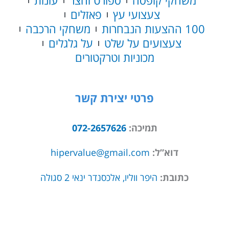
משחקי קופסה
ספורט וחצר
עונות
צעצועי עץ
פאזלים
100 ההצעות הנבחרות
משחקי הרכבה
צעצועים על שלט
על גלגלים
מכוניות וטרקטורים
פרטי יצירת קשר
תמיכה:
072-2657626
דוא”ל:
hipervalue@gmail.com
כתובת:
היפר ווליו, אלכסנדר ינאי 2 סגולה