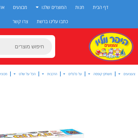
ילוג
דף הבית
חנות
המוצרים שלנו
מבצעים
אוד
תוכן
כתבו עלינו ברשת
צרו קשר
Products
search
צעצועים
משחקי קופסה
על גלגלים
הרכבות
הכל על שלט
מכוניו