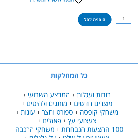
כמות
הוספה לסל
של
מפרץ
ההרפתקאות
-
רכב
ודמות
רובל
RUBBLE
כל המחלקות
בובות ועגלות
המבצע השבועי
מוצרים חדשים
מותגים ולהיטים
משחקי קופסה
ספורט וחצר
עונות
צעצועי עץ
פאזלים
100 ההצעות הנבחרות
משחקי הרכבה
צעצועים על שלט
על גלגלים