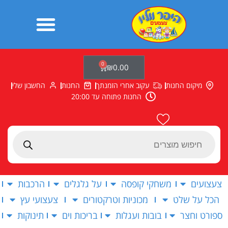
ילוג
תוכן
0
עגלת
₪
0.00
קניות
מיקום החנות
עקוב אחרי הזמנתך
החנות
החשבון שלי
החנות פתוחה עד 20:00
Products
search
צעצועים
משחקי קופסה
על גלגלים
הרכבות
הכל על שלט
מכוניות וטרקטורים
צעצועי עץ
ספורט וחצר
בובות ועגלות
בריכות וים
תינוקות