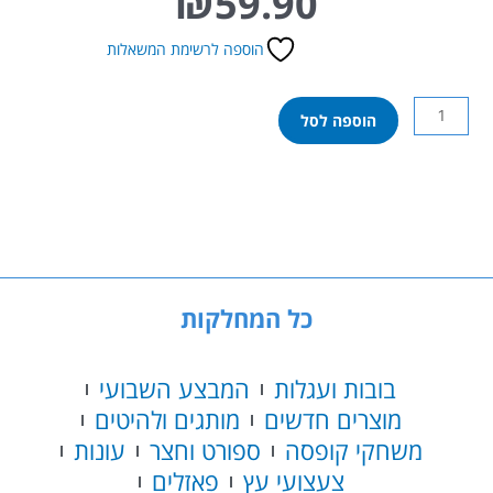
₪
59.90
הוספה לרשימת המשאלות
כמות
הוספה לסל
של
משאבת
בטו
דו
כיוונית
אלומיניום
גדולה
כל המחלקות
בובות ועגלות
המבצע השבועי
מוצרים חדשים
מותגים ולהיטים
משחקי קופסה
ספורט וחצר
עונות
צעצועי עץ
פאזלים