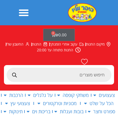
ילוג
תוכן
0
עגלת
₪
0.00
קניות
מיקום החנות
עקוב אחרי הזמנתך
החנות
החשבון שלי
החנות פתוחה עד 20:00
Products
search
צעצועים
משחקי קופסה
על גלגלים
הרכבות
הכל על שלט
מכוניות וטרקטורים
צעצועי עץ
ספורט וחצר
בובות ועגלות
בריכות וים
תינוקות