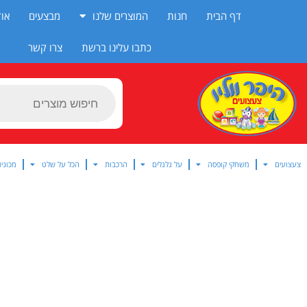
ילוג
דף הבית
חנות
המוצרים שלנו
מבצעים
אוד
תוכן
כתבו עלינו ברשת
צרו קשר
Products
search
צעצועים
משחקי קופסה
על גלגלים
הרכבות
הכל על שלט
מכוניו