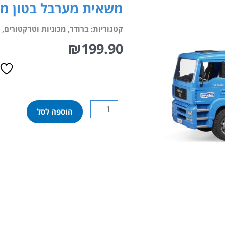
משאית מערבל בטון מן
קטגוריות:
ברודר
,
מכוניות וטרקטורים
,
₪
199.90
כמות
הוספה לסל
של
משאית
מערבל
בטון
מן