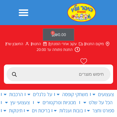
ילוג
תוכן
0
עגלת
₪
0.00
קניות
מיקום החנות
עקוב אחרי הזמנתך
החנות
החשבון שלי
החנות פתוחה עד 20:00
Products
search
צעצועים
משחקי קופסה
על גלגלים
הרכבות
הכל על שלט
מכוניות וטרקטורים
צעצועי עץ
ספורט וחצר
בובות ועגלות
בריכות וים
תינוקות