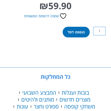
₪
59.90
הוספה לרשימת המשאלות
כמות
הוספה לסל
של
משפ’
סילבניאן
–
מיטת
שלוש
קומות
כל המחלקות
בובות ועגלות
המבצע השבועי
מוצרים חדשים
מותגים ולהיטים
משחקי קופסה
ספורט וחצר
עונות