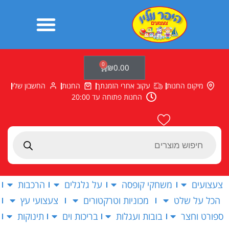
ילוג
תוכן
0
עגלת
₪
0.00
קניות
מיקום החנות
עקוב אחרי הזמנתך
החנות
החשבון שלי
החנות פתוחה עד 20:00
Products
search
צעצועים
משחקי קופסה
על גלגלים
הרכבות
הכל על שלט
מכוניות וטרקטורים
צעצועי עץ
ספורט וחצר
בובות ועגלות
בריכות וים
תינוקות