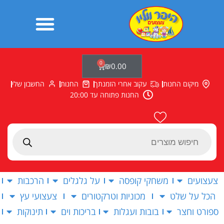
ילוג
תוכן
0
עגלת
₪
0.00
קניות
מיקום החנות
עקוב אחרי הזמנתך
החנות
החשבון שלי
החנות פתוחה עד 20:00
Products
search
צעצועים
משחקי קופסה
על גלגלים
הרכבות
הכל על שלט
מכוניות וטרקטורים
צעצועי עץ
ספורט וחצר
בובות ועגלות
בריכות וים
תינוקות