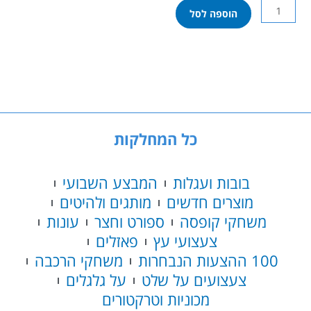
כמות
הוספה לסל
של
נרף
20
B0085
NERF
MEGA
חיצים
שורקים
כל המחלקות
בובות ועגלות
המבצע השבועי
מוצרים חדשים
מותגים ולהיטים
משחקי קופסה
ספורט וחצר
עונות
צעצועי עץ
פאזלים
100 ההצעות הנבחרות
משחקי הרכבה
צעצועים על שלט
על גלגלים
מכוניות וטרקטורים