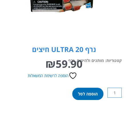
נרף 20 ULTRA חיצים
₪
59.90
קטגוריות:
מותגים ולהיטים
,
נרף
הוספה לרשימת המשאלות
כמות
הוספה לסל
של
נרף
20
ULTRA
חיצים