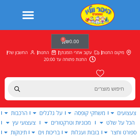
ילוג
תוכן
0
עגלת
₪
0.00
קניות
מיקום החנות
עקוב אחרי הזמנתך
החנות
החשבון שלי
החנות פתוחה עד 20:00
Products
search
צעצועים
משחקי קופסה
על גלגלים
הרכבות
הכל על שלט
מכוניות וטרקטורים
צעצועי עץ
ספורט וחצר
בובות ועגלות
בריכות וים
תינוקות