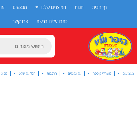
ילוג
דף הבית
חנות
המוצרים שלנו
מבצעים
אוד
תוכן
כתבו עלינו ברשת
צרו קשר
Products
search
צעצועים
משחקי קופסה
על גלגלים
הרכבות
הכל על שלט
מכוניו