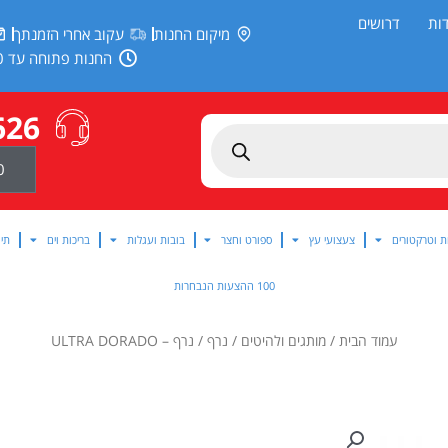
ות
דרושים
מיקום החנות
עקוב אחרי הזמנתך
החנות פתוחה עד 20:00
626
0
ת וטרקטורים
צעצועי עץ
ספורט וחצר
בובות ועגלות
בריכות וים
תינ
100 ההצעות הנבחרות
עמוד הבית
/
מותגים ולהיטים
/
נרף
/ נרף – ULTRA DORADO