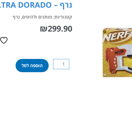
נרף – ULTRA DORADO
קטגוריות:
מותגים ולהיטים
,
נרף
₪
299.90
כמות
הוספה לסל
של
נרף
–
ULTRA
DORADO