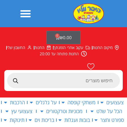
ילוג
תוכן
0
עגלת
₪
0.00
קניות
מיקום החנות
עקוב אחרי הזמנתך
החנות
החשבון שלי
החנות פתוחה עד 20:00
Products
search
צעצועים
משחקי קופסה
על גלגלים
הרכבות
הכל על שלט
מכוניות וטרקטורים
צעצועי עץ
ספורט וחצר
בובות ועגלות
בריכות וים
תינוקות