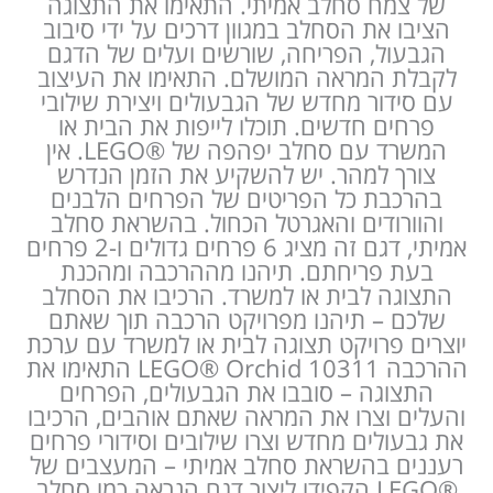
של צמח סחלב אמיתי. התאימו את התצוגה
הציבו את הסחלב במגוון דרכים על ידי סיבוב
הגבעול, הפריחה, שורשים ועלים של הדגם
לקבלת המראה המושלם. התאימו את העיצוב
עם סידור מחדש של הגבעולים ויצירת שילובי
פרחים חדשים. תוכלו לייפות את הבית או
המשרד עם סחלב יפהפה של LEGO®‎‎‎‏‏‎. אין
צורך למהר. יש להשקיע את הזמן הנדרש
בהרכבת כל הפריטים של הפרחים הלבנים
והוורודים והאגרטל הכחול. בהשראת סחלב
אמיתי, דגם זה מציג 6 פרחים גדולים ו-2 פרחים
בעת פריחתם. תיהנו מההרכבה ומהכנת
התצוגה לבית או למשרד. הרכיבו את הסחלב
שלכם – תיהנו מפרויקט הרכבה תוך שאתם
יוצרים פרויקט תצוגה לבית או למשרד עם ערכת
ההרכבה LEGO® Orchid 10311 התאימו את
התצוגה – סובבו את הגבעולים, הפרחים
והעלים וצרו את המראה שאתם אוהבים, הרכיבו
את גבעולים מחדש וצרו שילובים וסידורי פרחים
רעננים בהשראת סחלב אמיתי – המעצבים של
LEGO®‎ הקפידו ליצור דגם הנראה כמו סחלב