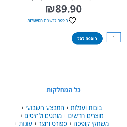
₪
89.90
הוספה לרשימת המשאלות
כמות
הוספה לסל
של
סטרץ'
-
בובה
נמתחת
מלחמת
הכוכבים
-
כל המחלקות
Star
Wars
בובה
בובות ועגלות
המבצע השבועי
פט
מוצרים חדשים
מותגים ולהיטים
-
משחקי קופסה
ספורט וחצר
עונות
Stretch