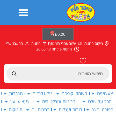
ילוג
תוכן
0
עגלת
₪
0.00
קניות
מיקום החנות
עקוב אחרי הזמנתך
החנות
החשבון שלי
החנות פתוחה עד 20:00
Products
search
צעצועים
משחקי קופסה
על גלגלים
הרכבות
הכל על שלט
מכוניות וטרקטורים
צעצועי עץ
ספורט וחצר
בובות ועגלות
בריכות וים
תינוקות