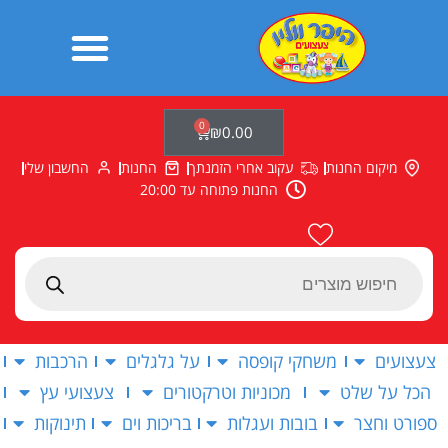
ילוג
תוכן
0
עגלת
₪
0.00
קניות
מיקום החנות
עקוב אחרי הזמנתך
החנות
החשבון שלי
החנות פתוחה עד 20:00
Products
search
צעצועים
משחקי קופסה
על גלגלים
הרכבות
הכל על שלט
מכוניות וטרקטורים
צעצועי עץ
ספורט וחצר
בובות ועגלות
בריכות וים
תינוקות