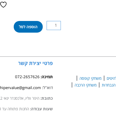
כמות
הוספה לסל
של
עט
קסם
אלקטרוני
פרטי יצירת קשר
תמיכה:
072-2657626
היטים
משחקי קופסה
משחקי הרכבה
דוא”ל:
hipervalue@gmail.com
כתובת:
היפר ווליו, אלכסנדר ינאי 2 סגולה
שעות עבודה:
החנות פתוחה עד 20:00