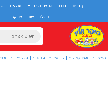
ילוג
דף הבית
חנות
המוצרים שלנו
מבצעים
אוד
תוכן
כתבו עלינו ברשת
צרו קשר
Products
search
צעצועים
משחקי קופסה
על גלגלים
הרכבות
הכל על שלט
מכוניו