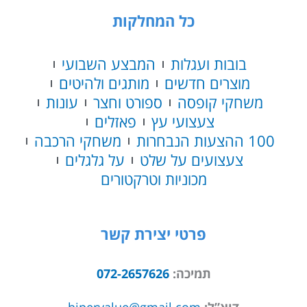
25
כל המחלקות
קסמים
-
MAGIC
בובות ועגלות
המבצע השבועי
CITY
מוצרים חדשים
מותגים ולהיטים
משחקי קופסה
ספורט וחצר
עונות
צעצועי עץ
פאזלים
100 ההצעות הנבחרות
משחקי הרכבה
צעצועים על שלט
על גלגלים
מכוניות וטרקטורים
פרטי יצירת קשר
תמיכה:
072-2657626
דוא”ל:
hipervalue@gmail.com