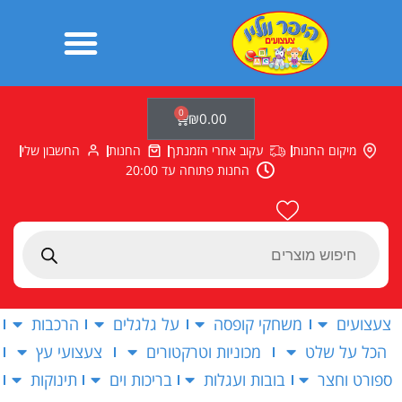
ילוג
תוכן
0
עגלת
₪
0.00
קניות
מיקום החנות
עקוב אחרי הזמנתך
החנות
החשבון שלי
החנות פתוחה עד 20:00
Products
search
צעצועים
משחקי קופסה
על גלגלים
הרכבות
הכל על שלט
מכוניות וטרקטורים
צעצועי עץ
ספורט וחצר
בובות ועגלות
בריכות וים
תינוקות