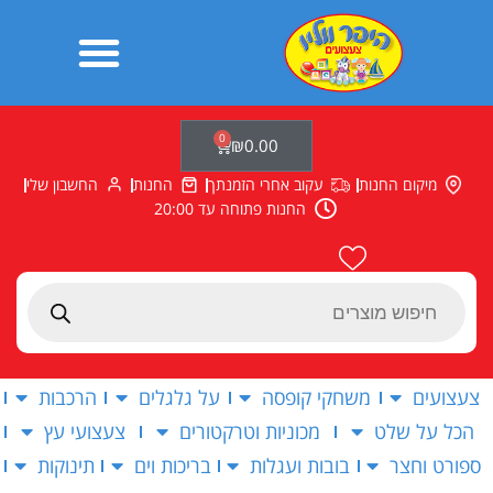
ילוג
תוכן
0
עגלת
₪
0.00
קניות
מיקום החנות
עקוב אחרי הזמנתך
החנות
החשבון שלי
החנות פתוחה עד 20:00
Products
search
צעצועים
משחקי קופסה
על גלגלים
הרכבות
הכל על שלט
מכוניות וטרקטורים
צעצועי עץ
ספורט וחצר
בובות ועגלות
בריכות וים
תינוקות