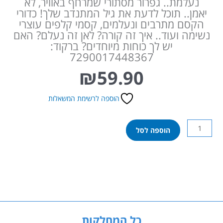
נעלמת.. גפרור מסתורי שמרחף באוויר, לא
יאמן.. תוכל לדעת את גיל המתנדב שלך! כדורי
הקסם מתרבים ונעלמים, קסמי קלפים עוצרי
נשימה ועוד.. איך זה קורה? לאן זה נעלם? האם
יש לך כוחות מיוחדים? ברקוד:
7290017448367
₪
59.90
הוספה לרשימת המשאלות
כמות
הוספה לסל
של
עיר
הקסמים
-
מג'יק
טריקס
-101
קסמים
כל המחלקות
-