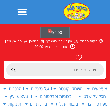
ילוג
תוכן
0
עגלת
₪
0.00
קניות
מיקום החנות
עקוב אחרי הזמנתך
החנות
החשבון שלי
החנות פתוחה עד 20:00
Products
search
צעצועים
משחקי קופסה
על גלגלים
הרכבות
הכל על שלט
מכוניות וטרקטורים
צעצועי עץ
ספורט וחצר
בובות ועגלות
בריכות וים
תינוקות