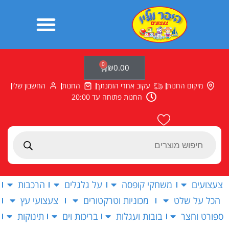
ילוג
תוכן
0
עגלת
₪
0.00
קניות
מיקום החנות
עקוב אחרי הזמנתך
החנות
החשבון שלי
החנות פתוחה עד 20:00
Products
search
צעצועים
משחקי קופסה
על גלגלים
הרכבות
הכל על שלט
מכוניות וטרקטורים
צעצועי עץ
ספורט וחצר
בובות ועגלות
בריכות וים
תינוקות