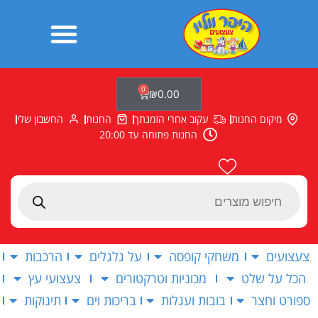
ילוג
תוכן
0
עגלת
₪
0.00
קניות
מיקום החנות
עקוב אחרי הזמנתך
החנות
החשבון שלי
החנות פתוחה עד 20:00
Products
search
צעצועים
משחקי קופסה
על גלגלים
הרכבות
הכל על שלט
מכוניות וטרקטורים
צעצועי עץ
ספורט וחצר
בובות ועגלות
בריכות וים
תינוקות