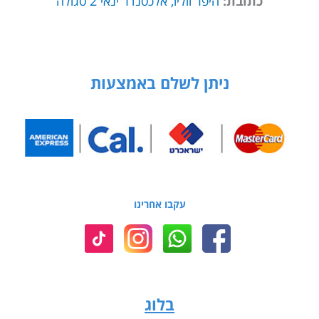
כתובת:
היפר ווליו, אלכסנדר ינאי 2 סגולה
ניתן לשלם באמצעות
עקבו אחרינו
בלוג