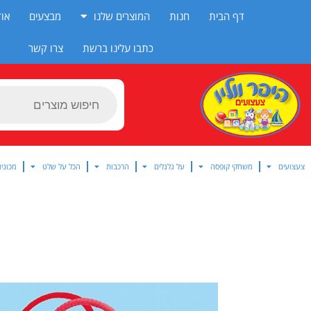
ילוג
דף הבית
חנות
המוצרים שלנו
מבצעים
אוד
תוכן
כתבו עלינו ברשת
צרו קשר
Products
search
צעצועים
משחקי קופסה
על גלגלים
הרכבות
הכל על שלט
מכוניו