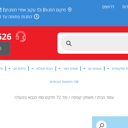
ות
דרושים
מיקום החנות
עקוב אחרי הזמנתך
החנות פתוחה עד 20:00
626
0
ת וטרקטורים
צעצועי עץ
ספורט וחצר
בובות ועגלות
בריכות וים
תינ
100 ההצעות הנבחרות
עמוד הבית
/
משחקי קופסה
/ פזל 72 חלקים סמי הכבאי בפעולה