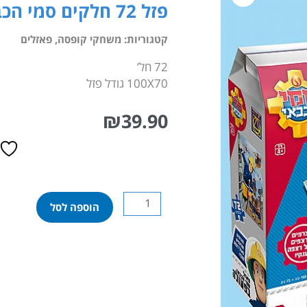
פזל 72 חלקים סמי הכבאי בפעולה
קטגוריות:
משחקי קופסה
,
פאזלים
72 חל’
100X70 גודל פזל
₪
39.90
כמות
הוספה לסל
של
פזל
72
חלקים
סמי
הכבאי