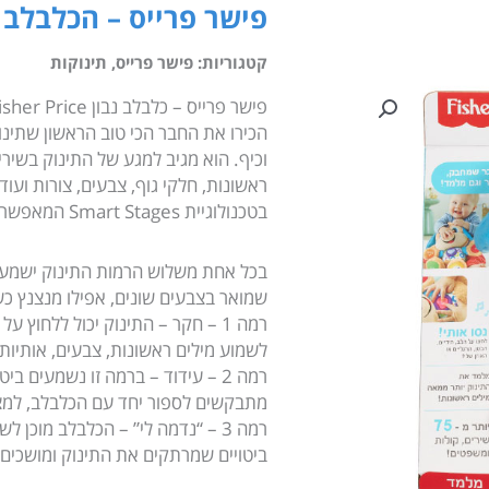
פישר פרייס – הכלבלב 
קטגוריות:
פישר פרייס
,
תינוקות
פישר פרייס – כלבלב נבון FPN92 Fisher Price:
הכירו את החבר הכי טוב הראשון שתינו
ראשונות, חלקי גוף, צבעים, צורות וע
בטכנולוגיית Smart Stages המאפשרת לכם לבחור את הרמה הכי מתאימה לתינוק שלכם.
בכל אחת משלוש הרמות התינוק ישמע מגו
שמואר בצבעים שונים, אפילו מנצנץ כ
רמה 1 – חקר – התינוק יכול ללחוץ 
לשמוע מילים ראשונות, צבעים, אותיות, 
רמה 2 – עידוד – ברמה זו נשמעי
מתבקשים לספור יחד עם הכלבלב, למצו
רמה 3 – “נדמה לי” – הכלבלב מוכן
ביטויים שמרתקים את התינוק ומושכים 