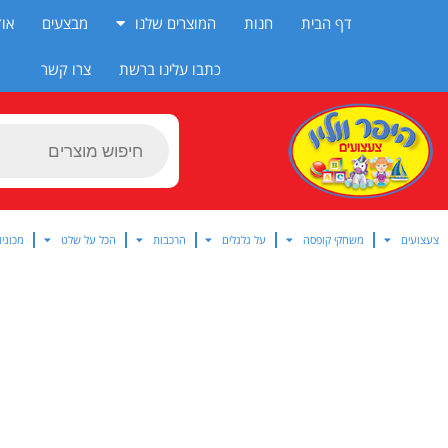
ילוג
דף הבית
חנות
המוצרים שלנו
מבצעים
אוד
תוכן
כתבו עלינו ברשת
צרו קשר
Products
search
צעצועים
משחקי קופסה
על גלגלים
הרכבות
הכל על שלט
מכוניו