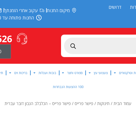
ות
דרושים
מיקום החנות
עקוב אחרי הזמנתך
החנות פתוחה עד 20:00
626
0
ת וטרקטורים
צעצועי עץ
ספורט וחצר
בובות ועגלות
בריכות וים
תינ
100 ההצעות הנבחרות
עמוד הבית
/
תינוקות
/
פישר פרייס
/ פישר פרייס – הכלבלב הנבון דובר עברית