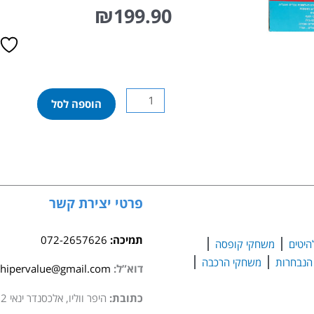
₪
199.90
כמות
הוספה לסל
של
פישר
פרייס
–
הכלבלב
הנבון
פרטי יצירת קשר
דובר
עברית
תמיכה:
072-2657626
היטים
משחקי קופסה
משחקי הרכבה
דוא”ל:
hipervalue@gmail.com
כתובת:
היפר ווליו, אלכסנדר ינאי 2 סגולה