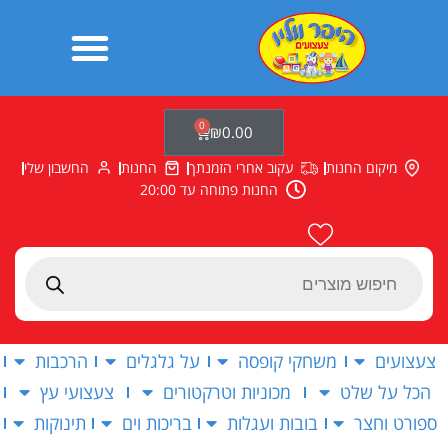
ילוג
תוכן
0
עגלת
₪
0.00
קניות
מיקום החנות
עקוב אחרי הזמנתך
החנות
החשבון שלי
החנות פתוחה עד 20:00
Products
search
צעצועים
משחקי קופסה
על גלגלים
הרכבות
הכל על שלט
מכוניות וטרקטורים
צעצועי עץ
ספורט וחצר
בובות ועגלות
בריכות וים
תינוקות