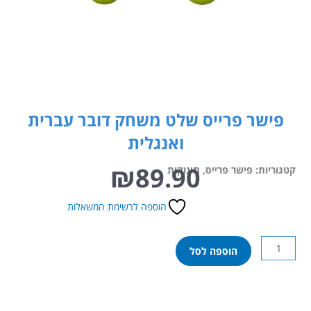
פישר פרייס שלט משחק דובר עברית
ואנגלית
₪
89.90
קטגוריות:
פישר פרייס
,
תינוקות
הוספה לרשימת המשאלות
כמות
הוספה לסל
של
פישר
פרייס
שלט