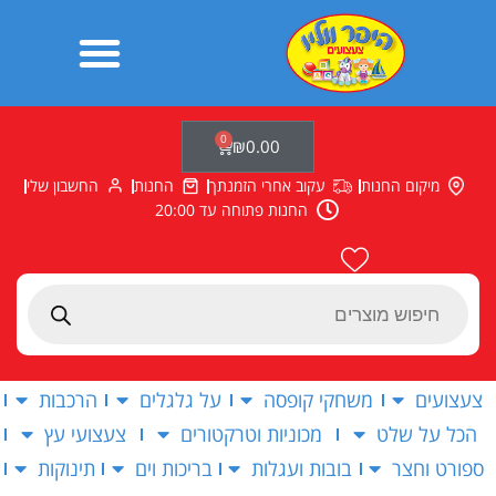
ילוג
תוכן
0
עגלת
₪
0.00
קניות
מיקום החנות
עקוב אחרי הזמנתך
החנות
החשבון שלי
החנות פתוחה עד 20:00
Products
search
צעצועים
משחקי קופסה
על גלגלים
הרכבות
הכל על שלט
מכוניות וטרקטורים
צעצועי עץ
ספורט וחצר
בובות ועגלות
בריכות וים
תינוקות