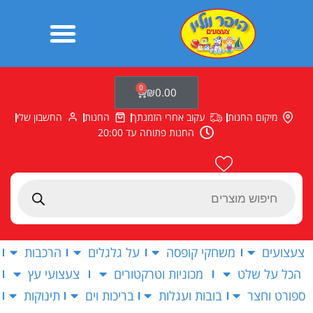
ילוג
תוכן
0
עגלת
₪
0.00
קניות
מיקום החנות
עקוב אחרי הזמנתך
החנות
החשבון שלי
החנות פתוחה עד 20:00
Products
search
צעצועים
משחקי קופסה
על גלגלים
הרכבות
הכל על שלט
מכוניות וטרקטורים
צעצועי עץ
ספורט וחצר
בובות ועגלות
בריכות וים
תינוקות