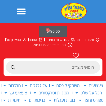
ילוג
תוכן
0
עגלת
₪
0.00
קניות
מיקום החנות
עקוב אחרי הזמנתך
החנות
החשבון שלי
החנות פתוחה עד 20:00
Products
search
צעצועים
משחקי קופסה
על גלגלים
הרכבות
הכל על שלט
מכוניות וטרקטורים
צעצועי עץ
ספורט וחצר
בובות ועגלות
בריכות וים
תינוקות