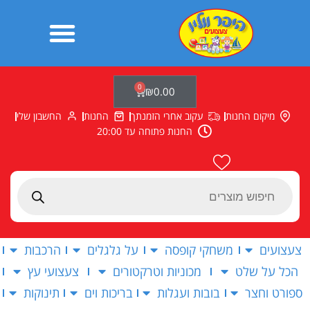
ילוג
תוכן
0
עגלת
₪
0.00
קניות
מיקום החנות
עקוב אחרי הזמנתך
החנות
החשבון שלי
החנות פתוחה עד 20:00
Products
search
צעצועים
משחקי קופסה
על גלגלים
הרכבות
הכל על שלט
מכוניות וטרקטורים
צעצועי עץ
ספורט וחצר
בובות ועגלות
בריכות וים
תינוקות