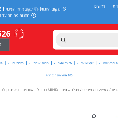
ות
דרושים
מיקום החנות
עקוב אחרי הזמנתך
החנות פתוחה עד 20:00
626
0
ת וטרקטורים
צעצועי עץ
ספורט וחצר
בובות ועגלות
בריכות וים
תינ
100 ההצעות הנבחרות
בית
/
צעצועים
/
מיניקס
/ פסלון אספנות MINIX כדורגל – אמבפה – פאריס סן ז’רמן 100