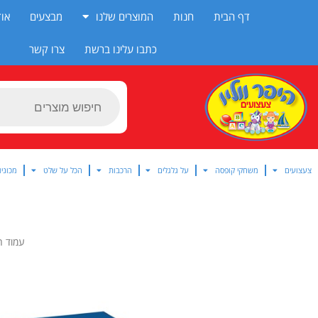
ילוג
דף הבית
חנות
המוצרים שלנו
מבצעים
אוד
תוכן
כתבו עלינו ברשת
צרו קשר
Products
search
צעצועים
משחקי קופסה
על גלגלים
הרכבות
הכל על שלט
מכוניו
עמוד ה