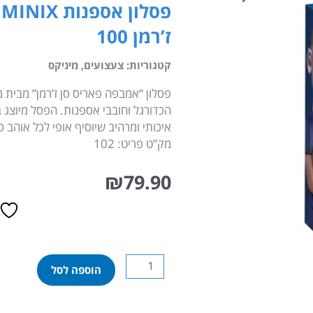
פ
ז’רמן 100
קטגוריות:
צעצועים
,
מיניקס
פסלון “אמבפה פאריס סן ז’רמן” מבית 
הכדורגל וחובבי אספנות. הפסל מיוצג בד
מק”ט פריט: 102
₪
79.90
כמות
הוספה לסל
של
פסלון
אספנות