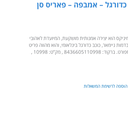
סלון אספנות MINIX כדורגל – אמבפה – פאריס סן
מיניקס הוא יצירה אמנותית מושקעת, המיועדת לאהובי
מות ניימאר, כוכב כדורגל בינלאומי, והוא מהווה פריט
איכותי ומרהיב שיוסיף אופי לכל אוהב ספורט. ברקוד: 8436605110998 , מק”ט: 10998 ,
הוספה לרשימת המשאלות