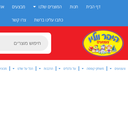
ילוג
דף הבית
חנות
המוצרים שלנו
מבצעים
אוד
תוכן
כתבו עלינו ברשת
צרו קשר
Products
search
צעצועים
משחקי קופסה
על גלגלים
הרכבות
הכל על שלט
מכוניו