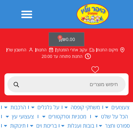
ילוג
תוכן
0
עגלת
₪
0.00
קניות
מיקום החנות
עקוב אחרי הזמנתך
החנות
החשבון שלי
החנות פתוחה עד 20:00
Products
search
צעצועים
משחקי קופסה
על גלגלים
הרכבות
הכל על שלט
מכוניות וטרקטורים
צעצועי עץ
ספורט וחצר
בובות ועגלות
בריכות וים
תינוקות