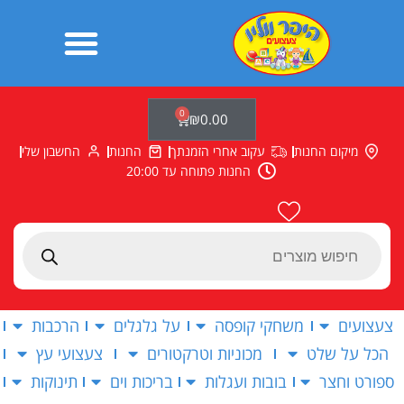
ילוג
תוכן
0
עגלת
₪
0.00
קניות
מיקום החנות
עקוב אחרי הזמנתך
החנות
החשבון שלי
החנות פתוחה עד 20:00
Products
search
צעצועים
משחקי קופסה
על גלגלים
הרכבות
הכל על שלט
מכוניות וטרקטורים
צעצועי עץ
ספורט וחצר
בובות ועגלות
בריכות וים
תינוקות