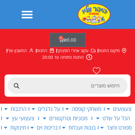
ילוג
תוכן
0
עגלת
₪
0.00
קניות
מיקום החנות
עקוב אחרי הזמנתך
החנות
החשבון שלי
החנות פתוחה עד 20:00
Products
search
צעצועים
משחקי קופסה
על גלגלים
הרכבות
הכל על שלט
מכוניות וטרקטורים
צעצועי עץ
ספורט וחצר
בובות ועגלות
בריכות וים
תינוקות