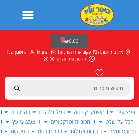
ילוג
תוכן
0
עגלת
₪
0.00
קניות
מיקום החנות
עקוב אחרי הזמנתך
החנות
החשבון שלי
החנות פתוחה עד 20:00
Products
search
צעצועים
משחקי קופסה
על גלגלים
הרכבות
הכל על שלט
מכוניות וטרקטורים
צעצועי עץ
ספורט וחצר
בובות ועגלות
בריכות וים
תינוקות