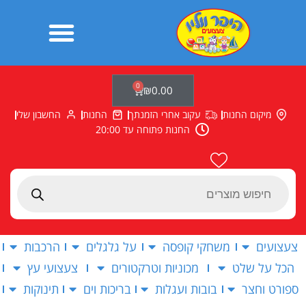
ילוג
תוכן
0
עגלת
₪
0.00
קניות
מיקום החנות
עקוב אחרי הזמנתך
החנות
החשבון שלי
החנות פתוחה עד 20:00
Products
search
צעצועים
משחקי קופסה
על גלגלים
הרכבות
הכל על שלט
מכוניות וטרקטורים
צעצועי עץ
ספורט וחצר
בובות ועגלות
בריכות וים
תינוקות