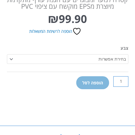
מיוצרת מEPS מוקשח עם ציפוי PVC
₪
99.90
הוספה לרשימת המשאלות
כמות
צבע
של
קסדה
לאופניים
לנוער/מבוגרים
ROCKET
הוספה לסל
ספורט