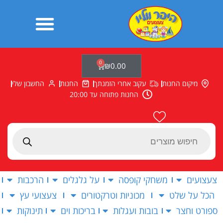
ילוג
תוכן
0
עגלת
₪
0.00
קניות
מיקום החנות
עקוב אחרי הזמנתך
החנות
החשבון שלי
החנות פתוחה עד 20:00
Products
search
צעצועים
משחקי קופסה
על גלגלים
הרכבות
הכל על שלט
מכוניות וטרקטורים
צעצועי עץ
ספורט וחצר
בובות ועגלות
בריכות וים
תינוקות