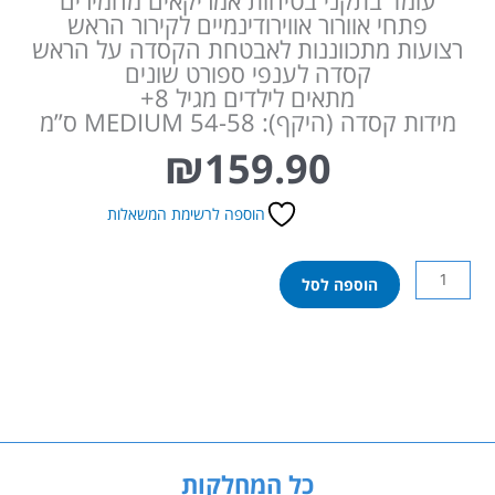
עומד בתקני בטיחות אמריקאים מחמירים
פתחי אוורור אווירודינמיים לקירור הראש
רצועות מתכווננות לאבטחת הקסדה על הראש
קסדה לענפי ספורט שונים
מתאים לילדים מגיל 8+
מידות קסדה (היקף): MEDIUM 54-58 ס”מ
₪
159.90
הוספה לרשימת המשאלות
כמות
הוספה לסל
של
קסדה
לנוער
פיראט
שחור
קוצים
+8
קראש
כל המחלקות
Krash