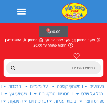
ילוג
תוכן
0
עגלת
₪
0.00
קניות
מיקום החנות
עקוב אחרי הזמנתך
החנות
החשבון שלי
החנות פתוחה עד 20:00
Products
search
צעצועים
משחקי קופסה
על גלגלים
הרכבות
הכל על שלט
מכוניות וטרקטורים
צעצועי עץ
ספורט וחצר
בובות ועגלות
בריכות וים
תינוקות