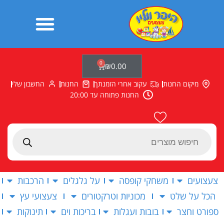
ילוג
תוכן
0
עגלת
₪
0.00
קניות
מיקום החנות
עקוב אחרי הזמנתך
החנות
החשבון שלי
החנות פתוחה עד 20:00
Products
search
צעצועים
משחקי קופסה
על גלגלים
הרכבות
הכל על שלט
מכוניות וטרקטורים
צעצועי עץ
ספורט וחצר
בובות ועגלות
בריכות וים
תינוקות