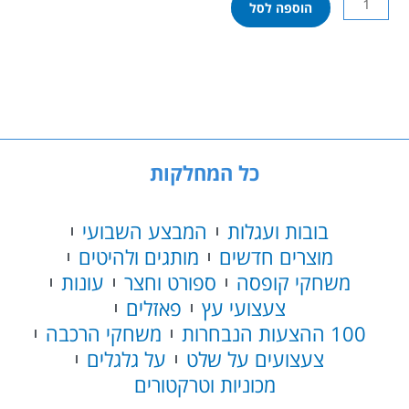
הוספה לסל
של
שער
כדורגל
ממתכת
לבית/לחצר
אורך
107
ס"מ
כל המחלקות
(דרבי)
בובות ועגלות
המבצע השבועי
מוצרים חדשים
מותגים ולהיטים
משחקי קופסה
ספורט וחצר
עונות
צעצועי עץ
פאזלים
100 ההצעות הנבחרות
משחקי הרכבה
צעצועים על שלט
על גלגלים
מכוניות וטרקטורים