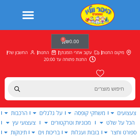
ילוג
תוכן
0
עגלת
₪
0.00
קניות
מיקום החנות
עקוב אחרי הזמנתך
החנות
החשבון שלי
החנות פתוחה עד 20:00
Products
search
צעצועים
משחקי קופסה
על גלגלים
הרכבות
הכל על שלט
מכוניות וטרקטורים
צעצועי עץ
ספורט וחצר
בובות ועגלות
בריכות וים
תינוקות