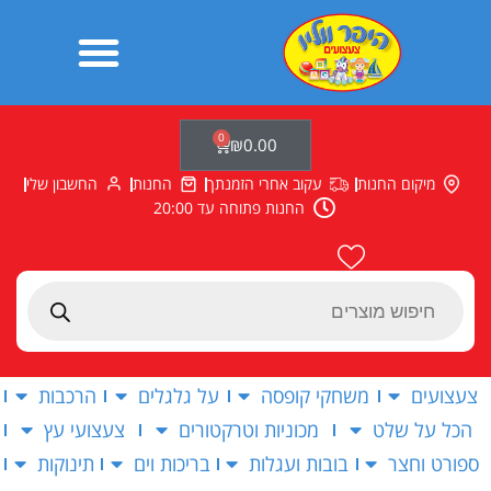
ילוג
תוכן
0
עגלת
₪
0.00
קניות
מיקום החנות
עקוב אחרי הזמנתך
החנות
החשבון שלי
החנות פתוחה עד 20:00
Products
search
צעצועים
משחקי קופסה
על גלגלים
הרכבות
הכל על שלט
מכוניות וטרקטורים
צעצועי עץ
ספורט וחצר
בובות ועגלות
בריכות וים
תינוקות