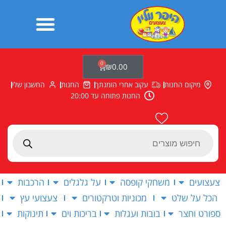
ילוג
תוכן
0
עגלת
₪
0.00
קניות
מיקום החנות
עקוב אחרי הזמנתך
החנות
החשבון שלי
החנות פתוחה עד 20:00
Products
search
צעצועים
משחקי קופסה
על גלגלים
הרכבות
הכל על שלט
מכוניות וטרקטורים
צעצועי עץ
ספורט וחצר
בובות ועגלות
בריכות וים
תינוקות