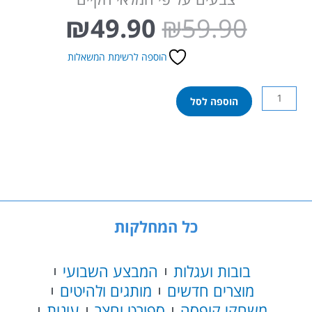
₪
49.90
₪
59.90
המחיר
המחיר
המקורי
הנוכחי
הוספה לרשימת המשאלות
היה:
הוא:
49.90.
₪59.90.
כמות
הוספה לסל
של
3
קונוסי
ספירלה
כל המחלקות
בובות ועגלות
המבצע השבועי
מוצרים חדשים
מותגים ולהיטים
משחקי קופסה
ספורט וחצר
עונות