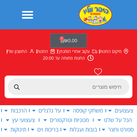
ילוג
תוכן
0
עגלת
₪
0.00
קניות
מיקום החנות
עקוב אחרי הזמנתך
החנות
החשבון שלי
החנות פתוחה עד 20:00
Products
search
צעצועים
משחקי קופסה
על גלגלים
הרכבות
הכל על שלט
מכוניות וטרקטורים
צעצועי עץ
ספורט וחצר
בובות ועגלות
בריכות וים
תינוקות