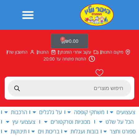
ילוג
תוכן
0
עגלת
₪
0.00
קניות
מיקום החנות
עקוב אחרי הזמנתך
החנות
החשבון שלי
החנות פתוחה עד 20:00
Products
search
צעצועים
משחקי קופסה
על גלגלים
הרכבות
הכל על שלט
מכוניות וטרקטורים
צעצועי עץ
ספורט וחצר
בובות ועגלות
בריכות וים
תינוקות