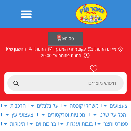
ילוג
תוכן
0
עגלת
₪
0.00
קניות
מיקום החנות
עקוב אחרי הזמנתך
החנות
החשבון שלי
החנות פתוחה עד 20:00
Products
search
צעצועים
משחקי קופסה
על גלגלים
הרכבות
הכל על שלט
מכוניות וטרקטורים
צעצועי עץ
ספורט וחצר
בובות ועגלות
בריכות וים
תינוקות