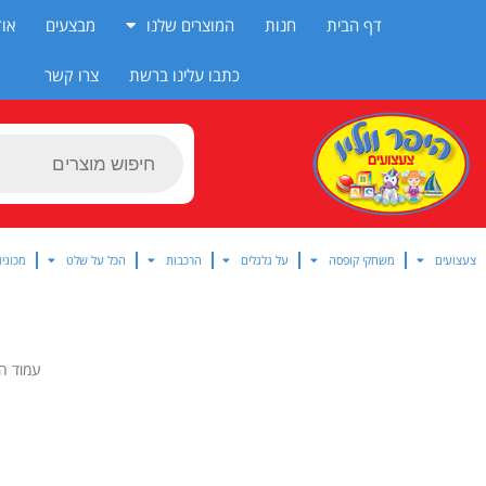
ילוג
דף הבית
חנות
המוצרים שלנו
מבצעים
אוד
תוכן
כתבו עלינו ברשת
צרו קשר
Products
search
צעצועים
משחקי קופסה
על גלגלים
הרכבות
הכל על שלט
מכוניו
עמוד ה