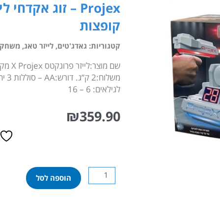
Projex – זוג אקד
קופצות
קטגוריות:
גאדג'טים
,
לייזר טאג
,
משחקים 
לגילאים: 6 – 16
₪
359.90
כמות
הוספה לסל
של
Projex
–
זוג