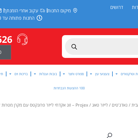
ות
דרושים
מיקום החנות
עקוב אחרי הזמנתך
החנות פתוחה עד 20:00
626
0
ת וטרקטורים
צעצועי עץ
ספורט וחצר
בובות ועגלות
בריכות וים
תינ
100 ההצעות הנבחרות
בית
/
גאדג'טים
/
לייזר טאג
/ Projex – זוג אקדחי לייזר פרוגקטס עם מקרן מטרות קופצות