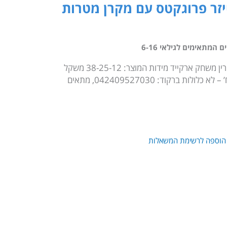
חי לייזר פרוגקטס עם מקרן מטרות
המתאימים לגילאי 6-16
שם מוצר:לייזר פרוגקטס X Projex מקרין משחק ארקייד מידות המוצר: 38-25-12 משקל
משלוח:2 ק”ג. דורש:AA – סוללות 3 יח’ – לא כלולות ברקוד: 042409527030, מתאים
הוספה לרשימת המשאלות