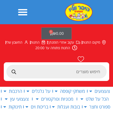
ילוג
תוכן
0
עגלת
₪
0.00
קניות
מיקום החנות
עקוב אחרי הזמנתך
החנות
החשבון שלי
החנות פתוחה עד 20:00
Products
search
צעצועים
משחקי קופסה
על גלגלים
הרכבות
הכל על שלט
מכוניות וטרקטורים
צעצועי עץ
ספורט וחצר
בובות ועגלות
בריכות וים
תינוקות