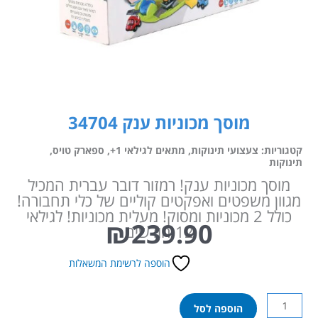
מוסך מכוניות ענק 34704
קטגוריות:
צעצועי תינוקות
,
מתאים לגילאי 1+
,
ספארק טויס
,
תינוקות
מוסך מכוניות ענק! רמזור דובר עברית המכיל
מגוון משפטים ואפקטים קוליים של כלי תחבורה!
כולל 2 מכוניות ומסוק! מעלית מכוניות! לגילאי
₪
239.90
12 חודשים
הוספה לרשימת המשאלות
כמות
הוספה לסל
של