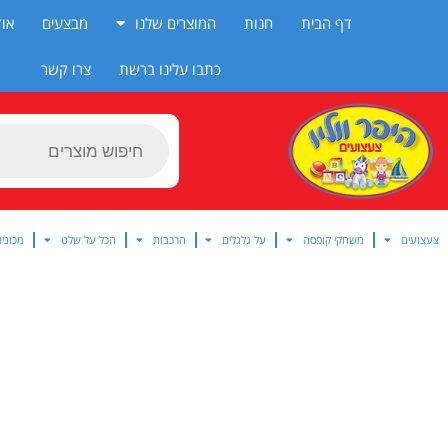
ילוג
דף הבית
חנות
המוצרים שלנו
מבצעים
אוד
תוכן
כתבו עלינו ברשת
צרו קשר
Products
search
צעצועים
משחקי קופסה
על גלגלים
הרכבות
הכל על שלט
מכוניו