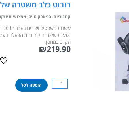
רובוט כלב משטרה שלט
קטגוריות:
ספארק טויס
,
צעצועי תינוקו
עשרות משפטים ושירים בעברית! מגוון 
נטענת שלט רחוק חוברת הפעלה בעברי
הקיים במחסן.
₪
219.90
כמות
הוספה לסל
של
רובוט
כלב
משטרה
שלט
דובר