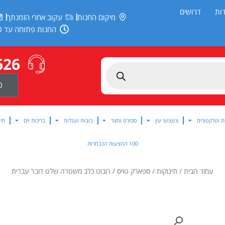
ות
דרושים
מיקום החנות
עקוב אחרי הזמנתך
החנות פתוחה עד 20:00
626
0
ת וטרקטורים
צעצועי עץ
ספורט וחצר
בובות ועגלות
בריכות וים
תינ
100 ההצעות הנבחרות
עמוד הבית
/
תינוקות
/
ספארק טויס
/ רובוט כלב משטרה שלט דובר עברית